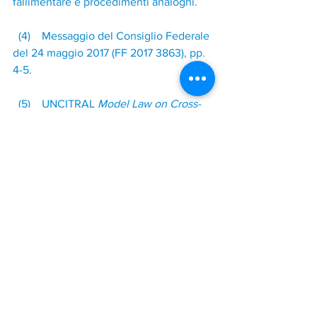
fallimentare e procedimenti analoghi.
(4) Messaggio del Consiglio Federale 
del 24 maggio 2017 (FF 2017 3863), pp. 
4-5.
(5) UNCITRAL 
Model Law on Cross-
Border Insolvency
, adottata il 30 
maggio 1997 con la UNGA RES 52/158.
(6) FF 2017 3863, 
supra
 nota 4.
(7) Assemblea Federale, 
Modifica del 
16 marzo 2018 alla legge federale sul 
diritto internazionale privato (LDIP)
, RO 
201
8